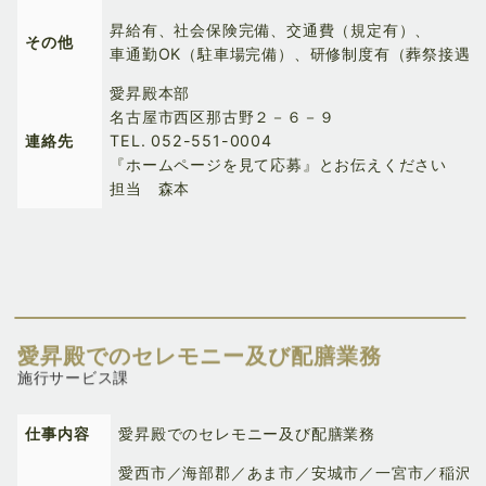
昇給有、社会保険完備、交通費（規定有）、
その他
車通勤OK（駐車場完備）、研修制度有（葬祭接遇
愛昇殿本部
名古屋市西区那古野２－６－９
連絡先
TEL.
052-551-0004
『ホームページを見て応募』とお伝えください
担当 森本
愛昇殿でのセレモニー及び配膳業務
施行サービス課
仕事内容
愛昇殿でのセレモニー及び配膳業務
愛西市／海部郡／あま市／安城市／一宮市／稲沢