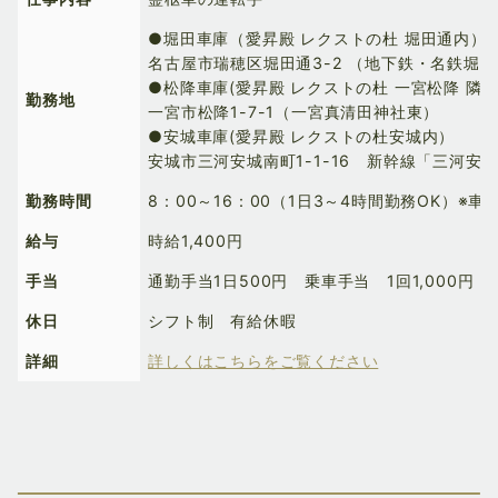
●堀田車庫（愛昇殿 レクストの杜 堀田通内）
名古屋市瑞穂区堀田通3-2 （地下鉄・名鉄堀田
●松降車庫(愛昇殿 レクストの杜 一宮松降 隣
勤務地
一宮市松降1-7-1（一宮真清田神社東）
●安城車庫(愛昇殿 レクストの杜安城内）
安城市三河安城南町1-1-16 新幹線「三河安
勤務時間
8：00～16：00（1日3～4時間勤務OK）※車
給与
時給1,400円
手当
通勤手当1日500円 乗車手当 1回1,000円
休日
シフト制 有給休暇
詳細
詳しくはこちらをご覧ください