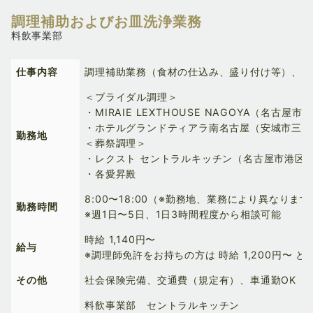
調理補助およびお皿洗浄業務
料飲事業部
仕事内容
調理補助業務（食材の仕込み、盛り付け等）、お
＜ブライダル調理＞
・MIRAIE LEXTHOUSE NAGOYA（名古屋市
・ホテルグランドティアラ南名古屋（安城市三河
勤務地
＜葬祭調理＞
・レクスト セントラルキッチン（名古屋市港区
・各愛昇殿
8:00〜18:00（※勤務地、業務により異なります
勤務時間
※週1日〜5日、1日3時間程度から相談可能
時給 1,140円〜
給与
※調理師免許をお持ちの方は 時給 1,200円〜 と
その他
社会保険完備、交通費（規定有）、車通勤OK（
料飲事業部 セントラルキッチン