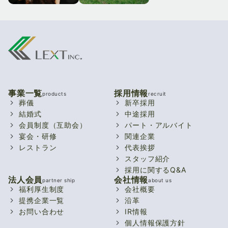
〒497-0040 海部郡蟹江町城1-547
愛昇殿レクストの杜 堀田通
TEL 0567-95-0004
〒467-0862 名古屋市瑞穂区堀田通3-2
愛昇殿レクストの杜 甚目寺
TEL 052-889-0004
〒490-1106 あま市中萱津燈明先5
愛昇殿レクストの杜 六番町
TEL 052-445-0004
〒456-0051 名古屋市熱田区四番2-1-23
事業一覧
採用情報
愛昇殿レクストの杜 清須
products
recruit
TEL 052-653-0004
葬儀
新卒採用
〒452-0933 清須市西田中蓮池128
結婚式
中途採用
愛昇殿レクストの杜 道徳
会員制度（互助会）
パート・アルバイト
TEL 052-409-0404
〒457-0841 名古屋市南区豊田4-6-26
宴会・研修
関連企業
愛昇殿レクストの杜 あま小路
レストラン
代表挨拶
TEL 052-692-0004
スタッフ紹介
〒490-1113 あま市小路1丁目6-6
愛昇殿レクストの杜 鳴海
採用に関するQ&A
TEL 052-441-0004
法人会員
会社情報
partner ship
about us
〒458-0801 名古屋市緑区鳴海町京田90
福利厚生制度
会社概要
愛昇殿レクストの杜 春日井
TEL 052-624-0004
提携企業一覧
沿革
お問い合わせ
IR情報
〒486-0845 春日井市瑞穂通8-25-1
愛昇殿レクストの杜 徳重平手
個人情報保護方針