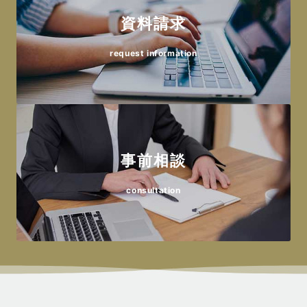
〒480-0103 丹羽郡扶桑町柏森長畑643
資料請求
愛昇殿レクストの杜 若葉通
TEL 0587-92-0004
〒462-0854 名古屋市北区若葉通3-2-1
request information
愛昇殿レクストの杜 江南
TEL 052-917-0004
〒483-8208 江南市古知野町花霞163
愛昇殿レクストの杜 福徳
TEL 0587-53-0004
〒462-0052 名古屋市北区福徳町7-70
愛昇殿レクストの杜 小牧
TEL 052-919-0004
〒485-0078 小牧市西島町28
愛昇殿レクストの杜 吹上
事前相談
TEL 0568-43-0004
〒464-0855 名古屋市千種区千種通6-23-1
consultation
小牧駅北愛昇殿
TEL 052-734-0004
〒485-0029 小牧市中央2-49
愛昇殿レクストの杜 自由ヶ丘
TEL 0568-75-0004
〒464-0042 名古屋市千種区南ヶ丘2-8-29
愛昇殿レクストの杜 岩倉
TEL 052-723-0004
〒482-0026 岩倉市大地町西町畑20-2
東山愛昇殿