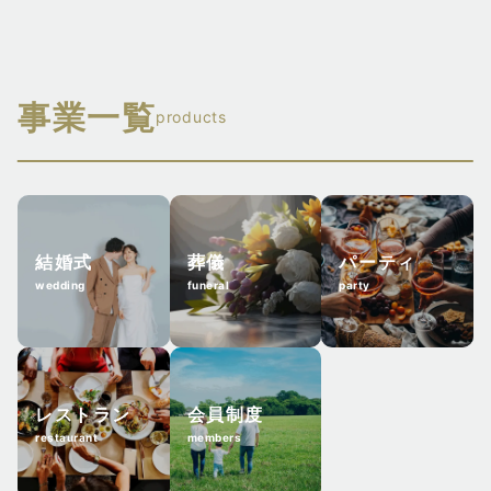
TEL 0587-50-0004
〒464-0807 名古屋市千種区東山通4-2-1
愛昇殿レクストの杜 師勝
TEL 052-789-0004
〒481-0011 北名古屋市高田寺西の門17
愛昇殿レクストの杜 藤が丘
事業一覧
TEL 0568-25-0004
products
〒465-0041 名古屋市名東区朝日が丘131
愛昇殿レクストの杜 稲沢
TEL 052-771-0004
〒492-8143 稲沢市駅前3-1-5
愛昇殿レクストの杜 本郷貴船
TEL 0587-33-0004
〒465-0058 名古屋市名東区貴船2-704
愛昇殿レクストの杜 津島
結婚式
葬儀
パーティ
TEL 052-709-0004
wedding
funeral
party
〒496-0048 津島市藤里町2-14
愛昇殿レクストの杜 小幡
TEL 0567-27-0004
〒463-0011 名古屋市守山区小幡5-1-36
海南愛昇殿
TEL 052-797-0004
〒498-0036 弥富市森津16-630−1
愛昇殿レクストの杜 東別院
レストラン
会員制度
restaurant
members
TEL 0567-66-1196
〒460-0021 名古屋市中区平和2-2-5
愛昇殿レクストの杜 蟹江
TEL 052-322-0004