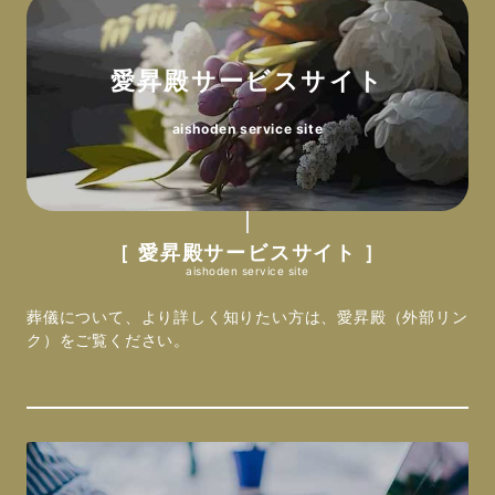
TEL 0586-25-0004
〒451-0031 名古屋市西区城西4-6-15
愛昇殿レクストの杜 一宮朝日
TEL 052-522-0004
愛昇殿サービスサイト
〒491-0024 一宮市富士4-8-10
愛昇殿レクストの杜 高畑
TEL 0586-73-0004
〒454-0922 名古屋市中川区荒中町261
aishoden service site
愛昇殿レクストの杜 尾西
TEL 052-362-0004
〒494-0007 一宮市小信中島字郷中3237-1
愛昇殿レクストの杜 太平通
TEL 0586-61-0004
〒454-0838 名古屋市中川区太平通6丁目20-1
［ 愛昇殿サービスサイト ］
愛昇殿レクストの杜 一宮森本
aishoden service site
TEL 052-354-0004
〒491-0831 一宮市森本5-22-4
みなと愛昇殿
葬儀について、より詳しく知りたい方は、愛昇殿（外部リン
ク）をご覧ください。
TEL 0586-24-0004
〒455-0056 名古屋市港区砂美町147
愛昇殿レクストの杜 犬山
TEL 052-655-0004
〒484-0081 犬山市犬山字薬師26
愛昇殿レクストの杜 南陽茶屋
TEL 0568-62-0004
〒455-0851 名古屋市港区東茶屋2-269
愛昇殿レクストの杜 柏森
TEL 052-303-0004