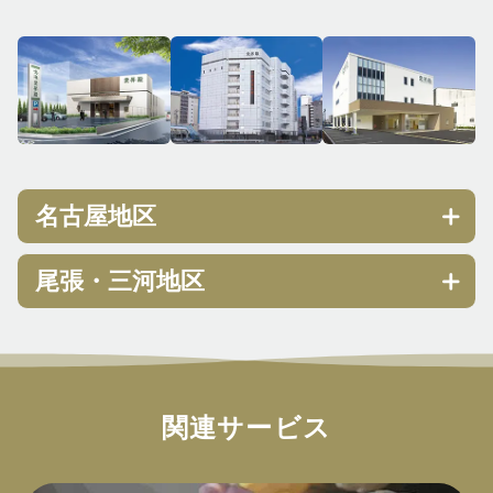
名古屋地区
愛昇殿レクストの杜 太閤通
尾張・三河地区
〒453-0016 名古屋市中村区竹橋町36-19
愛昇殿レクストの杜 一宮奥町
TEL 052-453-0004
〒491-0201 一宮市奥町字宮東60
愛昇殿レクストの杜 那古野
TEL 0586-64-0004
〒451-0042 名古屋市西区那古野2-11-18
関連サービス
愛昇殿レクストの杜 一宮松降
TEL 052-541-0004
〒491-0042 一宮市松降1-7-11
浄心愛昇殿